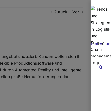
Zurück
Vor
Impressu
h angebotsinduziert. Kunden wollen sich ihr
flexible Produktionssoftware und
 durch Augmented Reality und intelligente
stellen große Herausforderungen dar,