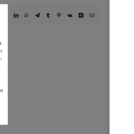
ook
X
Reddit
LinkedIn
WhatsApp
Telegram
Tumblr
Pinterest
Vk
Xing
E-
Mail
s
er
-
r
in