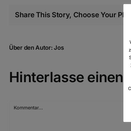
Share This Story, Choose Your Plat
Über den Autor:
Jos
z
Hinterlasse eine
C
Kommentar