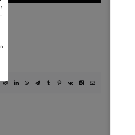
er
-
r
in
ook
X
Reddit
LinkedIn
WhatsApp
Telegram
Tumblr
Pinterest
Vk
Xing
E-
Mail