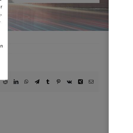
er
-
r
in
ook
X
Reddit
LinkedIn
WhatsApp
Telegram
Tumblr
Pinterest
Vk
Xing
E-
Mail