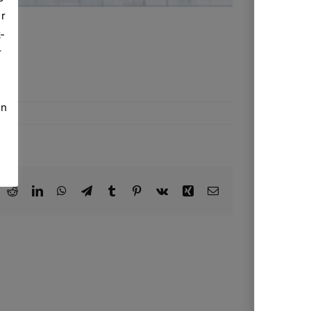
er
-
r
in
ook
X
Reddit
LinkedIn
WhatsApp
Telegram
Tumblr
Pinterest
Vk
Xing
E-
Mail