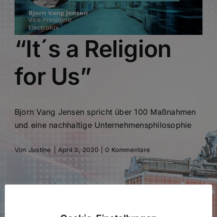
“It´s a Religion
for Us”
Bjorn Vang Jensen spricht über 100 Maßnahmen
und eine nachhaltige Unternehmensphilosophie
Von
Justine
|
April 3, 2020
|
0 Kommentare
Share This Story, Choose Your
Platform!