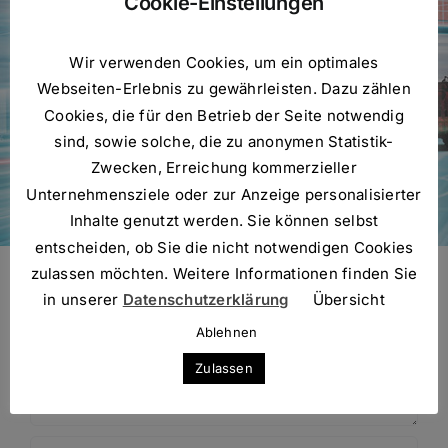
Cookie-Einstellungen
Facebook
X
Reddit
LinkedIn
WhatsApp
Telegram
Tumblr
Pinterest
Vk
Xing
Wir verwenden Cookies, um ein optimales
E-
Mail
Webseiten-Erlebnis zu gewährleisten. Dazu zählen
Cookies, die für den Betrieb der Seite notwendig
sind, sowie solche, die zu anonymen Statistik-
Zwecken, Erreichung kommerzieller
Über den Autor:
Justine
Unternehmensziele oder zur Anzeige personalisierter
Inhalte genutzt werden. Sie können selbst
entscheiden, ob Sie die nicht notwendigen Cookies
Hinterlasse einen Kommentar
zulassen möchten. Weitere Informationen finden Sie
Kommentar
in unserer
Datenschutzerklärung
Übersicht
Ablehnen
Zulassen