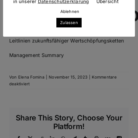
in unserer
Datenschutzerklärung
Übersicht
Transformati
Ablehnen
Zulassen
Digitalisierung, Nachhaltigkeit und Resilienz als
Leitlinien zukunftsfähiger Wertschöpfungsketten
Management Summary
Von
Elena Fomina
|
November 15, 2023
|
Kommentare
für
deaktiviert
Triple
Transformation
Share This Story, Choose Your
Platform!