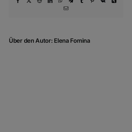
Facebook
X
Reddit
LinkedIn
WhatsApp
Telegram
Tumblr
Pinterest
Vk
Xing
E-
Mail
Über den Autor:
Elena Fomina