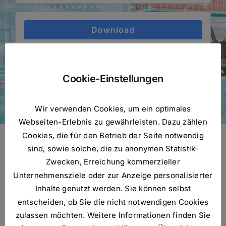
Download
Download
8
Cookie-Einstellungen
Dateigrösse
1 MB
Wir verwenden Cookies, um ein optimales
Datei-Anzahl
Webseiten-Erlebnis zu gewährleisten. Dazu zählen
1
Cookies, die für den Betrieb der Seite notwendig
Erstellungsdatum
sind, sowie solche, die zu anonymen Statistik-
November 15, 2023
Zwecken, Erreichung kommerzieller
Zuletzt aktualisiert
November 15, 2023
Unternehmensziele oder zur Anzeige personalisierter
Inhalte genutzt werden. Sie können selbst
Triple
entscheiden, ob Sie die nicht notwendigen Cookies
zulassen möchten. Weitere Informationen finden Sie